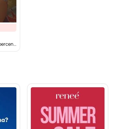
Moda plażowa w supercenach!