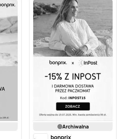
archiwalna
bonprix