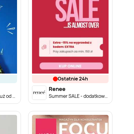
ostatnie 24h
Renee
Wyprawka szkolna już od 9,90 zł
Summer SALE - dodatkowe -15% od 150 zł