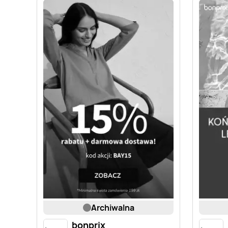
archiwalna
bonprix