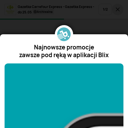
Gazetka Carrefour Express - Gazetka Express -
1
/
2
do 25.05
archiwalna
Najnowsze promocje
zawsze pod ręką w aplikacji Blix
"/>