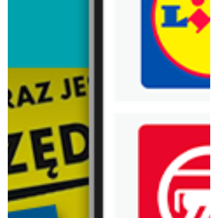
Trafiłeś na nieaktualną gazetkę
Zobacz aktualne gazetki Blix!
aktualna
aktualna
Carrefour Express
Lidl
Gazetka Express
Oferta od czwartku