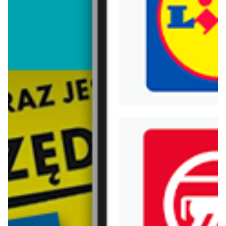
Trafiłeś na nieaktualną gazetkę
Zobacz aktualne gazetki Blix!
od dziś
aktualna
Carrefour
Lidl
W sumie od czwartku weekend okazji
Oferta od czwartku