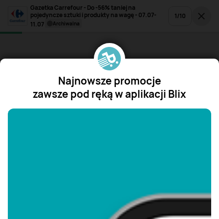
Gazetka Carrefour - Do -56% taniej na
pojedyncze sztuki i produkty na wagę - 07.07-
1
/
10
11.07
archiwalna
Najnowsze promocje
zawsze pod ręką w aplikacji Blix
"/>