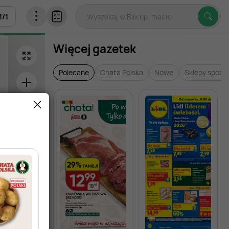
1
/
1
Więcej gazetek
Zobacz inne ga
Polecane
Chata Polska
Nowe
Sklepy spoży