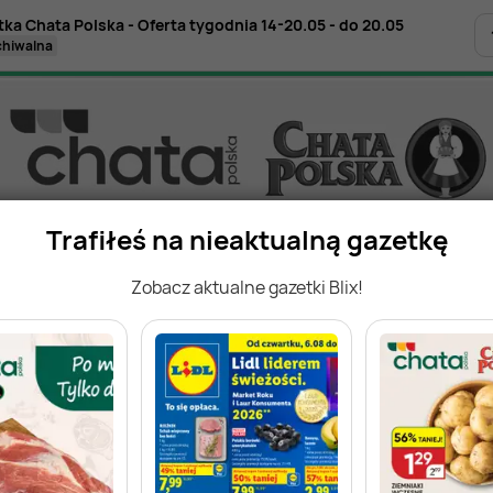
tka Chata Polska - Oferta tygodnia 14-20.05 - do 20.05
rchiwalna
Trafiłeś na nieaktualną gazetkę
Zobacz aktualne gazetki Blix!