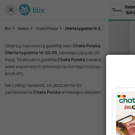
Gaze
a
O
ferta tygodnia 14-20.05
Blix
Sklepy
Chata Polska
Obejrzyj najnowszą gazetkę sieci
Chata Polska,
Oferta tygodnia 14-20.05
, obowiązującą do 20
maja. Ta aktualna gazetka
Chata Polska
zawiera
wiele wspaniałych promocji na różnego rodzaju
produkty.
Nie czekaj! Sprawdź, co jeszcze ma do
zaoferowania
Chata Polska
w miesiącu sierpień!