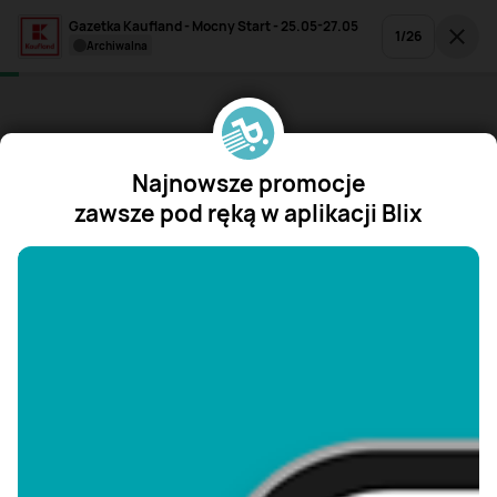
Gazetka Kaufland - Mocny Start - 25.05-27.05
1
/
26
archiwalna
Najnowsze promocje
zawsze pod ręką w aplikacji Blix
"/>