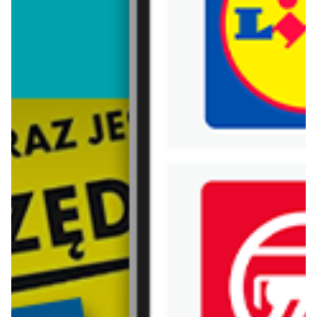
Trafiłeś na nieaktualną gazetkę
Zobacz aktualne gazetki Blix!
Zawartość dla osób
pełnoletnich
ODBLOKUJ
od dziś
już za 2 dni
Kaufland
Lidl
Mocny Start
Soplica - odkryj smaki lata w Lidlu