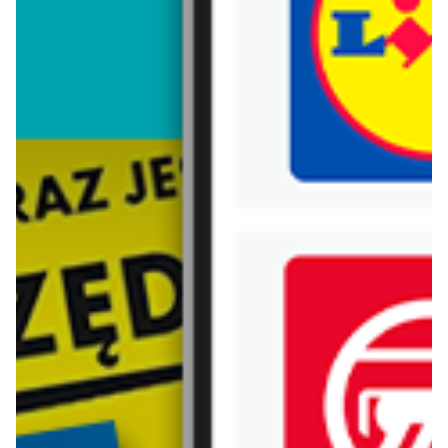
Trafiłeś na nieaktualną gazetkę
Zobacz aktualne gazetki Blix!
aktualna
już za 1 dzień
Kaufland
Lidl
Oferta Kaufland - SUPER SOBOTA
Oferta od czwartku