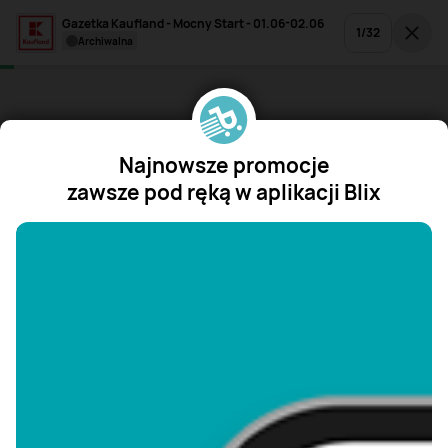
Gazetka Kaufland - Mocny Start - 01.06-02.06
1
/
32
archiwalna
Najnowsze promocje
zawsze pod ręką w aplikacji Blix
"/>