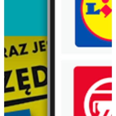
Trafiłeś na nieaktualną gazetkę
Zobacz aktualne gazetki Blix!
już za 7 dni
aktualna
LEWIATAN
Lidl
Mamy TO w appce
Katalog