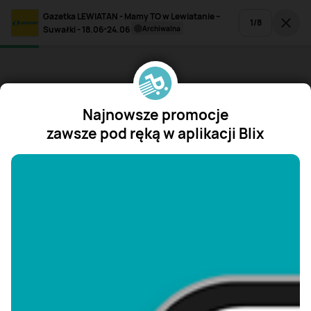
Gazetka LEWIATAN - Mamy TO w Lewiatanie –
1
/
8
Suwałki - 18.06-24.06
archiwalna
Najnowsze promocje
zawsze pod ręką w aplikacji Blix
"/>