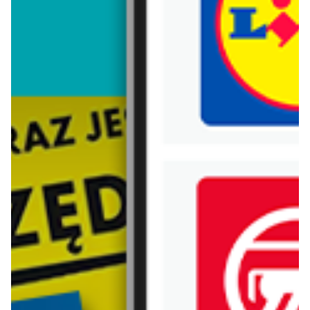
Trafiłeś na nieaktualną gazetkę
Zobacz aktualne gazetki Blix!
Zawartość dla osób
pełnoletnich
ODBLOKUJ
od dziś
aktualna
Makro
Lidl
Ulotka Doritos
Soplica - odkryj smaki lata w Lidlu