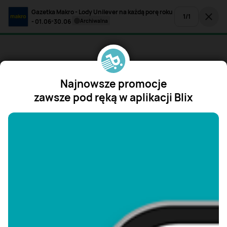
Gazetka Makro - Lody Unilever na każdą porę roku
1
/
1
- 01.06-30.06
archiwalna
Najnowsze promocje
zawsze pod ręką w aplikacji Blix
"/>