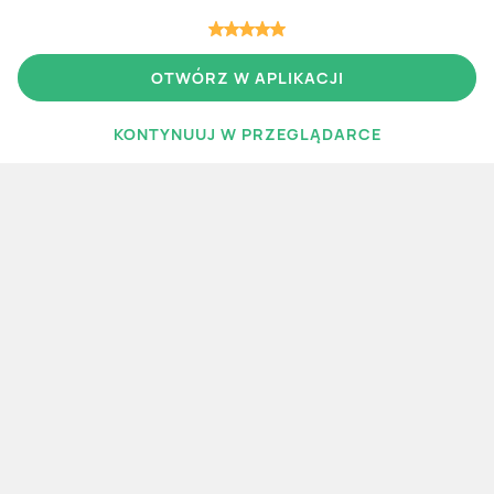
OTWÓRZ W APLIKACJI
Więcej gazetek
KONTYNUUJ W PRZEGLĄDARCE
WIĘCEJ GAZETEK
Polecane
CCC
Nowe
Obuwie
aktualna
aktualna
CCC
Deichmann