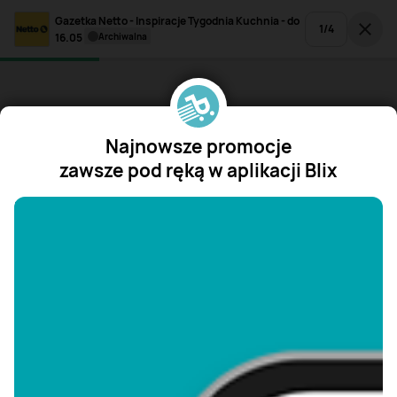
Gazetka Netto - Inspiracje Tygodnia Kuchnia - do
1
/
4
16.05
archiwalna
Najnowsze promocje
zawsze pod ręką w aplikacji Blix
"/>