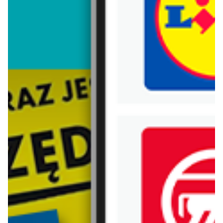
Trafiłeś na nieaktualną gazetkę
Zobacz aktualne gazetki Blix!
Zawartość dla osób
pełnoletnich
ODBLOKUJ
ostatnie 24h
od dziś
Netto
Lidl
Gazetka Spożywcza
Soplica - odkryj smaki lata w Lidlu