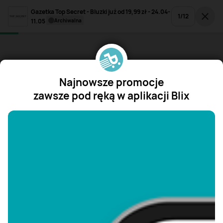
Gazetka Top Secret - Bluzki już od 19,99 zł - 24.04-
1
/
12
11.05
archiwalna
Najnowsze promocje
zawsze pod ręką w aplikacji Blix
"/>