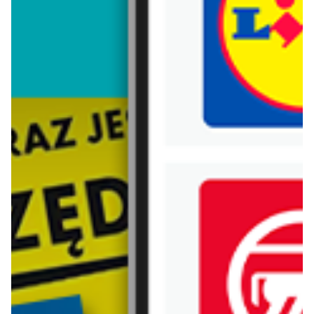
Trafiłeś na nieaktualną gazetkę
Zobacz aktualne gazetki Blix!
aktualna
aktualna
Top Secret
H&M
-15% przy zakupie 3 produktów
NOWOŚCI - kolekcja męska