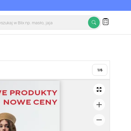
1
/
6