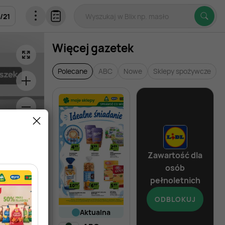
/
21
Więcej gazetek
Polecane
ABC
Nowe
Sklepy spożywcze
Zawartość dla
osób
pełnoletnich
ODBLOKUJ
aktualna
od dziś