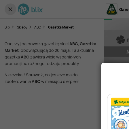
Gaze
Blix
Sklepy
ABC
Gazetka Market
Obejrzyj najnowszą gazetkę sieci
ABC, Gazetka
Market
, obowiązującą do 20 maja. Ta aktualna
gazetka
ABC
zawiera wiele wspaniałych
promocji na różnego rodzaju produkty.
Nie czekaj! Sprawdź, co jeszcze ma do
zaoferowania
ABC
w miesiącu sierpień!