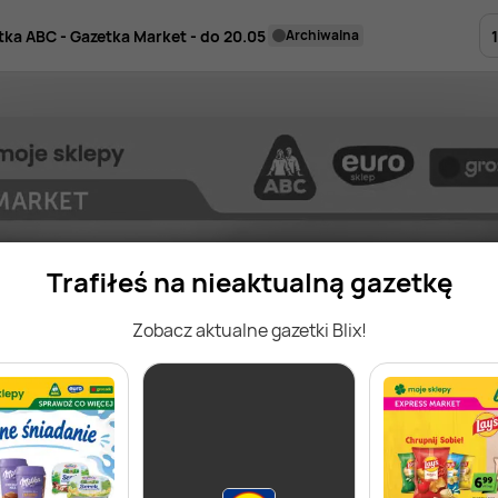
1
tka ABC - Gazetka Market - do 20.05
archiwalna
Trafiłeś na nieaktualną gazetkę
Zobacz aktualne gazetki Blix!