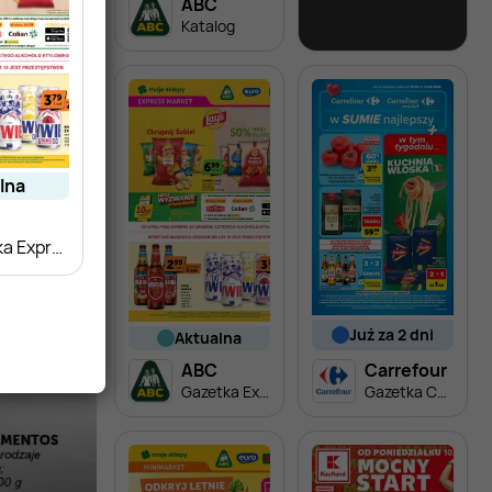
ABC
Lidl
Katalog
Soplica - odkryj smaki lata w Lidlu
alna
Gazetka Expressmarket
już za 2 dni
aktualna
ABC
Carrefour
Gazetka Expressmarket
Gazetka Carrefour od poniedziałku