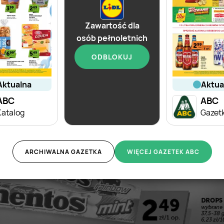
Zawartość dla
osób pełnoletnich
ODBLOKUJ
od dziś
aktualna
aktu
ABC
Lidl
ABC
Katalog
Soplica - odkryj smaki lata w Lidlu
ARCHIWALNA GAZETKA
WIĘCEJ GAZETEK ABC