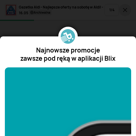
Gazetka Aldi - Najlepsze oferty na sobotę w Aldi! -
1
/
4
16.05
archiwalna
Najnowsze promocje
zawsze pod ręką w aplikacji Blix
"/>