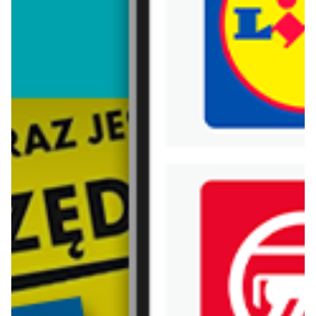
Trafiłeś na nieaktualną gazetkę
Zobacz aktualne gazetki Blix!
już za 1 dzień
już za 2 dni
Aldi
Lidl
Aldi ma to coś!
Oferta od poniedziałku