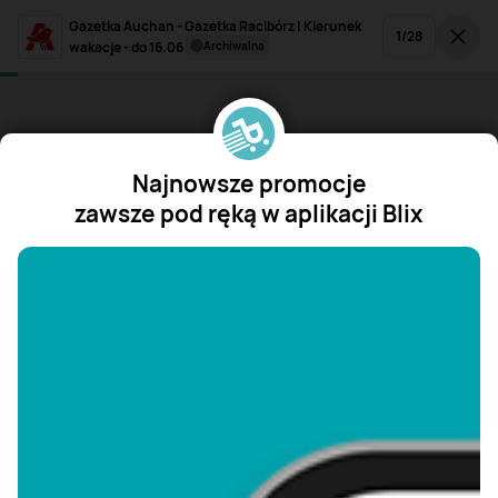
Gazetka Auchan - Gazetka Racibórz | Kierunek
1
/
28
wakacje - do 16.06
archiwalna
Najnowsze promocje
zawsze pod ręką w aplikacji Blix
"/>