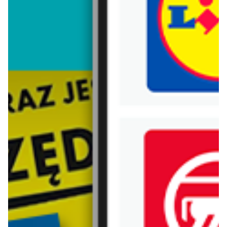
Trafiłeś na nieaktualną gazetkę
Zobacz aktualne gazetki Blix!
Zawartość dla osób
pełnoletnich
ODBLOKUJ
już za 2 dni
od dziś
Lidl
Carrefour
Soplica - odkryj smaki lata w Lidlu
Gazetka Carrefour od poniedziałku