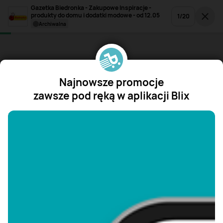
Gazetka Biedronka - Zakupowe Inspiracje -
produkty do domu i dodatki modowe - od 12.05
1
/
20
archiwalna
Najnowsze promocje
zawsze pod ręką w aplikacji Blix
"/>