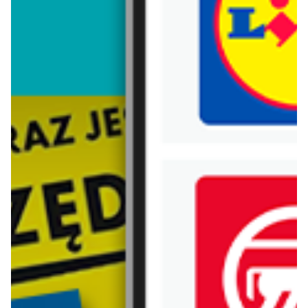
Trafiłeś na nieaktualną gazetkę
Zobacz aktualne gazetki Blix!
od dziś
aktualna
Biedronka
Lidl
Zakupowe Inspiracje - produkty do domu i dodatki modowe
Oferta od czwartku