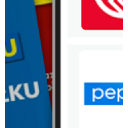
WIĘCEJ GAZETEK
BIEDRONKA
ARCHIWALNA GAZETKA