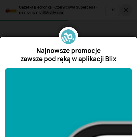
Gazetka Biedronka - Czerwcowa Supercena -
1
/
2
01.06-06.06
archiwalna
Najnowsze promocje
zawsze pod ręką w aplikacji Blix
"/>