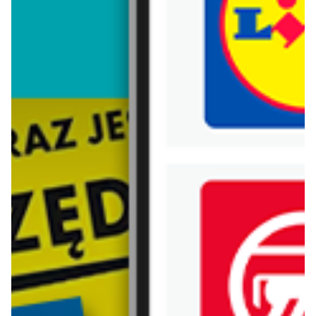
Trafiłeś na nieaktualną gazetkę
Zobacz aktualne gazetki Blix!
aktualna
aktualna
Biedronka
Lidl
Nowości w Biedronce!
Oferta od czwartku