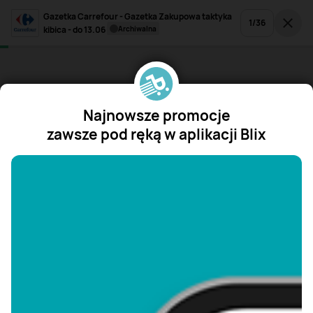
Gazetka Carrefour - Gazetka Zakupowa taktyka
1
/
36
kibica - do 13.06
archiwalna
Najnowsze promocje
zawsze pod ręką w aplikacji Blix
"/>