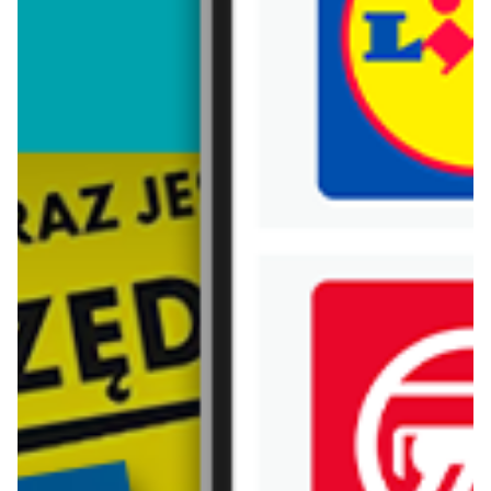
Trafiłeś na nieaktualną gazetkę
Zobacz aktualne gazetki Blix!
od dziś
aktualna
Carrefour
Lidl
W sumie od czwartku weekend okazji
Oferta od czwartku