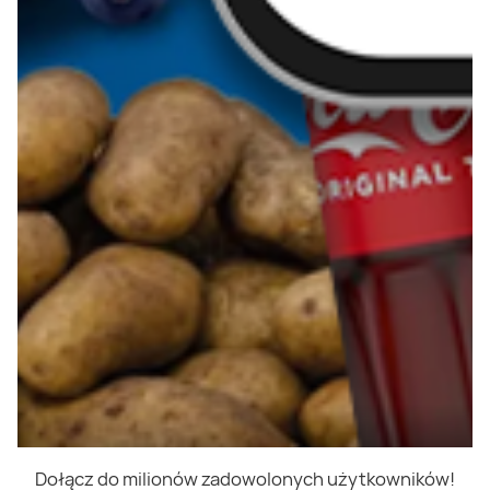
Dołącz do milionów zadowolonych użytkowników!