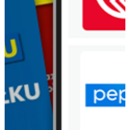
WIĘCEJ GAZETEK DINO
ARCHIWALNA GAZETKA