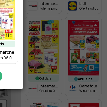
Intermarche
Lidl
Kolejna porcja obniżek
Oferta od czwartku
ziś
rmarche
Gazetka 06.08-12.08
od dziś
aktualna
Intermarche
Carrefour
Gazetka 06.08-12.08
W sumie od czwartku weekend okazji