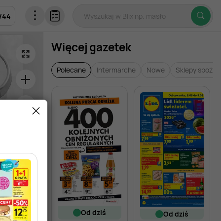
/
44
Więcej gazetek
Polecane
Intermarche
Nowe
Sklepy spoży
od dziś
od dziś