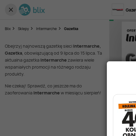
Gaze
Blix
Sklepy
Intermarche
Gazetka
Obejrzyj najnowszą gazetkę sieci
Intermarche,
Gazetka
, obowiązującą od 9 lipca do 15 lipca. Ta
aktualna gazetka
Intermarche
zawiera wiele
wspaniałych promocji na różnego rodzaju
produkty.
Nie czekaj! Sprawdź, co jeszcze ma do
zaoferowania
Intermarche
w miesiącu sierpień!