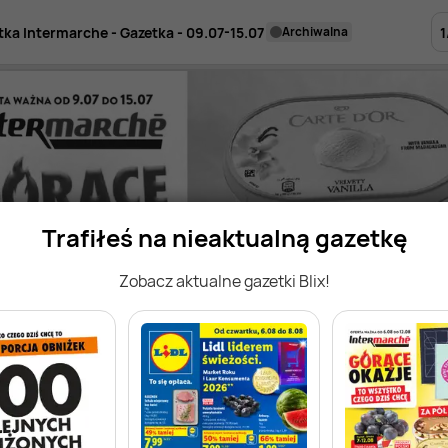
1
tka Intermarche - Gazetka - 09.07-15.07
archiwalna
Trafiłeś na nieaktualną gazetkę
Zobacz aktualne gazetki Blix!