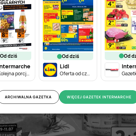
od dziś
od d
od dziś
Intermarche
Lidl
Inte
Kolejna porcja obniżek
Oferta od czwartku
ARCHIWALNA GAZETKA
WIĘCEJ GAZETEK INTERMARCHE