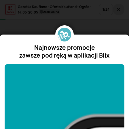
Gazetka Kaufland - Oferta Kaufland - Ogród -
1
/
24
14.05-20.05
archiwalna
Najnowsze promocje
zawsze pod ręką w aplikacji Blix
"/>