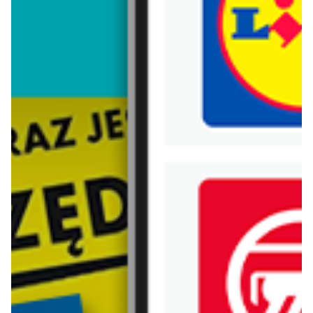
Trafiłeś na nieaktualną gazetkę
Zobacz aktualne gazetki Blix!
już za 7 dni
od dziś
Kaufland
Lidl
Mocny Start
Katalog