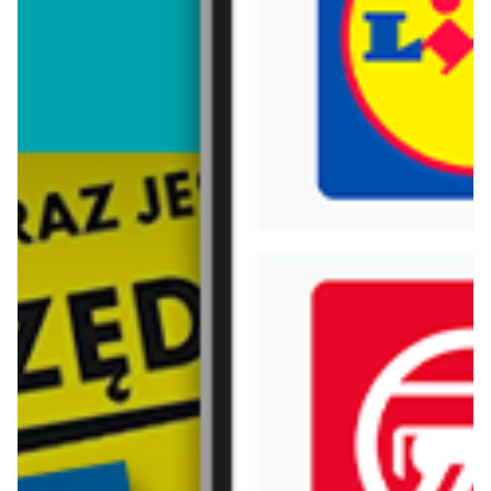
Trafiłeś na nieaktualną gazetkę
Zobacz aktualne gazetki Blix!
od dziś
od dziś
Kaufland
Lidl
Najlepsze promocje!
Oferta od czwartku