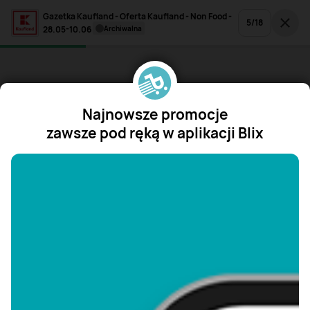
Gazetka Kaufland - Oferta Kaufland - Non Food -
5
/
18
28.05-10.06
archiwalna
Najnowsze promocje
zawsze pod ręką w aplikacji Blix
"/>