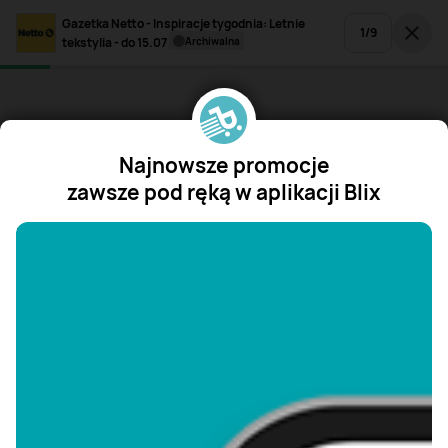
Gazetka Netto - Inspiracje tygodnia: Letnie
1
/
9
tekstylia - do 15.07
archiwalna
Najnowsze promocje
zawsze pod ręką w aplikacji Blix
"/>