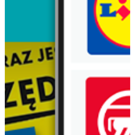
Trafiłeś na nieaktualną gazetkę
Zobacz aktualne gazetki Blix!
od dziś
od dziś
Netto
Lidl
Gazetka Spożywcza
Oferta od czwartku