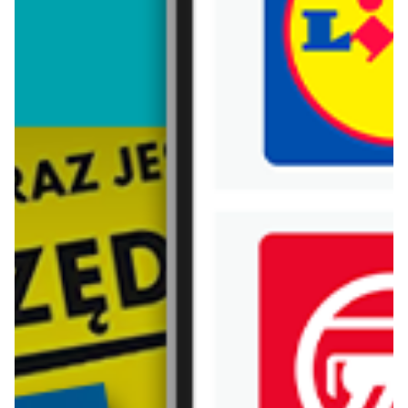
Trafiłeś na nieaktualną gazetkę
Zobacz aktualne gazetki Blix!
już za 7 dni
aktualna
Lidl
Carrefour
Katalog
Gazetka Carrefour od poniedziałku