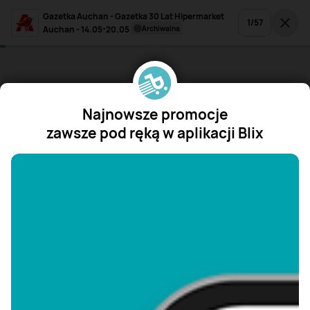
Gazetka Auchan - Gazetka 30 Lat Hipermarket
1
/
57
Auchan - 14.05-20.05
archiwalna
Najnowsze promocje
zawsze pod ręką w aplikacji Blix
"/>