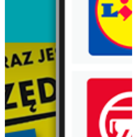
Trafiłeś na nieaktualną gazetkę
Zobacz aktualne gazetki Blix!
Zawartość dla osób
Zawartość dla osób
pełnoletnich
pełnoletnich
ODBLOKUJ
ODBLOKUJ
od dziś
od dziś
Biedronka
Lidl
Soplica - odkryj smaki lata w Biedronce
Soplica - odkryj smaki lata w Lidlu