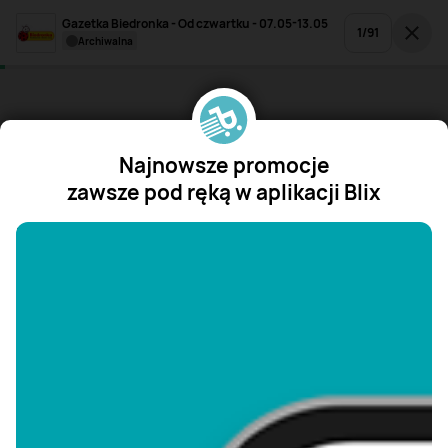
Gazetka Biedronka - Od czwartku - 07.05-13.05
1
/
91
archiwalna
Najnowsze promocje
zawsze pod ręką w aplikacji Blix
"/>