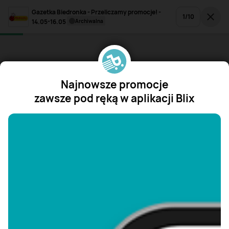
Gazetka Biedronka - Przeliczamy promocje! -
1
/
10
14.05-16.05
archiwalna
Najnowsze promocje
zawsze pod ręką w aplikacji Blix
"/>