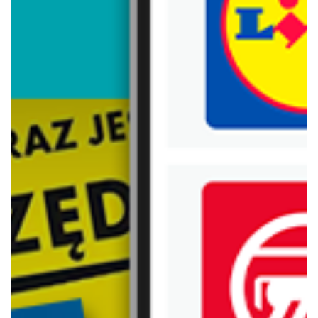
Trafiłeś na nieaktualną gazetkę
Zobacz aktualne gazetki Blix!
już za 1 dzień
już za 1 dzień
Biedronka
Lidl
Od poniedziałku, Z ladą tradycyjną
Oferta od poniedziałku