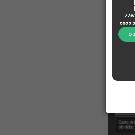
Zawa
osób p
OD