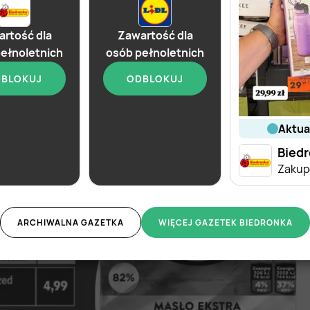
rtość dla
Zawartość dla
ełnoletnich
osób pełnoletnich
BLOKUJ
ODBLOKUJ
aktu
od dziś
od dziś
Biedronka
Lidl
Bied
Soplica - odkryj smaki lata w Biedronce
Soplica - odkryj smaki lata w Lidlu
ARCHIWALNA GAZETKA
WIĘCEJ GAZETEK BIEDRONKA