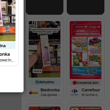
Biedronka
Lidl
Soplica - odkryj smaki lata w Biedronce
Soplica - odkryj smaki lata w Lidlu
alna
ronka
Zakupowe Inspiracje - produkty do domu i dodatki modowe
aktualna
ostatnie 24h
Biedronka
Carrefour
Zakupowe Inspiracje - produkty do domu i dodatki modowe
W sumie od czwartku weekend okazji