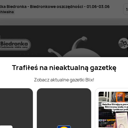
tka Biedronka - Biedronkowe oszczędności - 01.06-03.06
1
rchiwalna
Trafiłeś na nieaktualną gazetkę
Zobacz aktualne gazetki Blix!