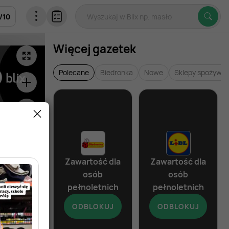
/
10
Więcej gazetek
Polecane
Biedronka
Nowe
Sklepy spożywc
Zawartość dla
Zawartość dla
osób
osób
pełnoletnich
pełnoletnich
ODBLOKUJ
ODBLOKUJ
od dziś
od dziś