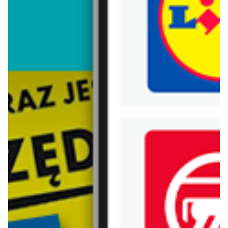
Trafiłeś na nieaktualną gazetkę
Zobacz aktualne gazetki Blix!
aktualna
aktualna
Biedronka
Lidl
Nowości w Biedronce!
Oferta od czwartku