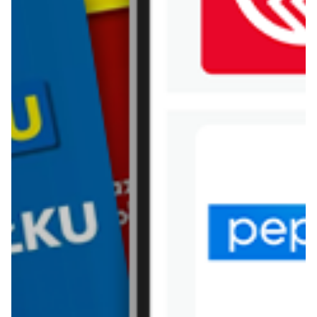
WIĘCEJ GAZETEK
BIEDRONKA
ARCHIWALNA GAZETKA