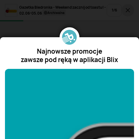
Gazetka Biedronka - Weekend zacznij od toastu! -
1
/
6
02.06-05.06
archiwalna
Najnowsze promocje
zawsze pod ręką w aplikacji Blix
"/>