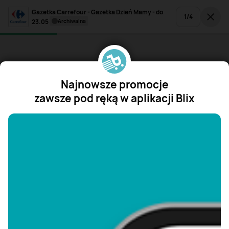
Gazetka Carrefour - Gazetka Dzień Mamy - do
1
/
4
23.05
archiwalna
Najnowsze promocje
zawsze pod ręką w aplikacji Blix
"/>