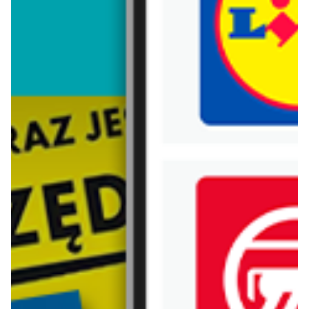
Trafiłeś na nieaktualną gazetkę
Zobacz aktualne gazetki Blix!
aktualna
aktualna
Carrefour
Lidl
W sumie od czwartku weekend okazji
Oferta od czwartku