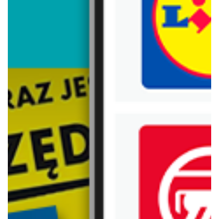
Trafiłeś na nieaktualną gazetkę
Zobacz aktualne gazetki Blix!
aktualna
aktualna
Carrefour
Lidl
W sumie od czwartku weekend okazji
Oferta od czwartku