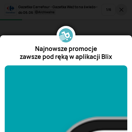
Gazetka Carrefour - Gazetka Weź to na świeżo -
1
/
6
do 06.06
archiwalna
Najnowsze promocje
zawsze pod ręką w aplikacji Blix
"/>