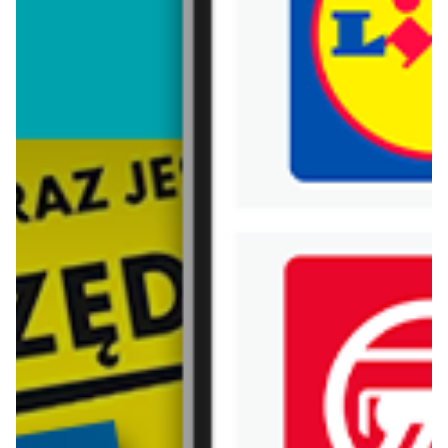
Trafiłeś na nieaktualną gazetkę
Zobacz aktualne gazetki Blix!
aktualna
aktualna
Super-Pharm
Rossmann
Gazetka 29.07-11.08
Nowe MEGA PROMOCJE - od 6.08