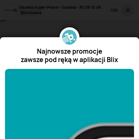
Gazetka Super-Pharm - Gazetka - 30.05-15.06
1
/
24
archiwalna
Najnowsze promocje
zawsze pod ręką w aplikacji Blix
"/>