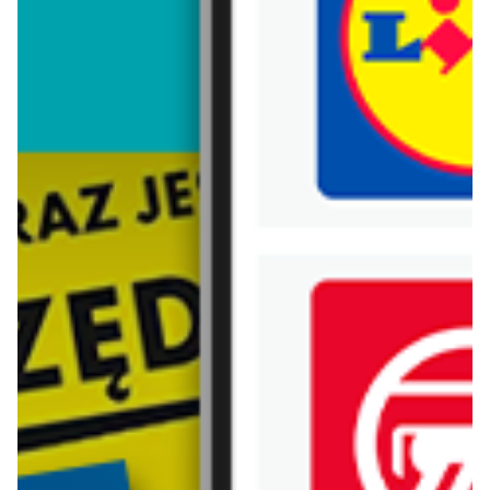
Trafiłeś na nieaktualną gazetkę
Zobacz aktualne gazetki Blix!
od dziś
od dziś
Kaufland
Lidl
Najlepsze promocje!
Oferta od czwartku