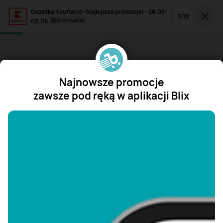
Gazetka Kaufland - Najlepsze promocje! - 28.05-
1
/
10
02.06
archiwalna
Najnowsze promocje
zawsze pod ręką w aplikacji Blix
"/>