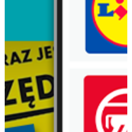
Trafiłeś na nieaktualną gazetkę
Zobacz aktualne gazetki Blix!
Zawartość dla osób
pełnoletnich
ODBLOKUJ
od dziś
aktualna
Euro Sklep
Lidl
Katalog
Soplica - odkryj smaki lata w Lidlu