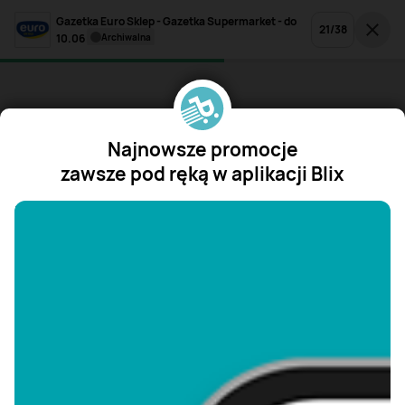
Gazetka Euro Sklep - Gazetka Supermarket - do
21
/
38
10.06
archiwalna
Najnowsze promocje
zawsze pod ręką w aplikacji Blix
"/>