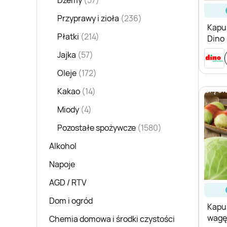
Dżemy
(57)
Przyprawy i zioła
(236)
Kapu
Płatki
(214)
Dino
Jajka
(57)
Oleje
(172)
Kakao
(14)
Miody
(4)
Pozostałe spożywcze
(1580)
Alkohol
Napoje
AGD / RTV
Dom i ogród
Kapus
wagę
Chemia domowa i środki czystości