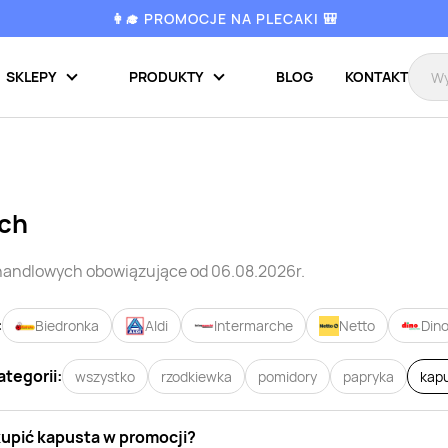
👩‍🎓 PROMOCJE NA PLECAKI 🎒
SKLEPY
PRODUKTY
BLOG
KONTAKT
ach
 handlowych
obowiązujące od 06.08.2026r.
:
Biedronka
Aldi
Intermarche
Netto
Din
ategorii:
wszystko
rzodkiewka
pomidory
papryka
kap
kupić
kapusta
w promocji?