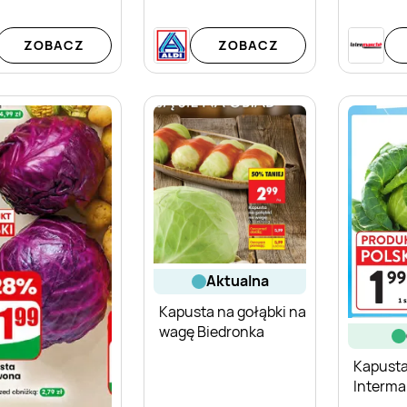
ZOBACZ
ZOBACZ
aktualna
Kapusta na gołąbki na
wagę Biedronka
Kapust
Interma