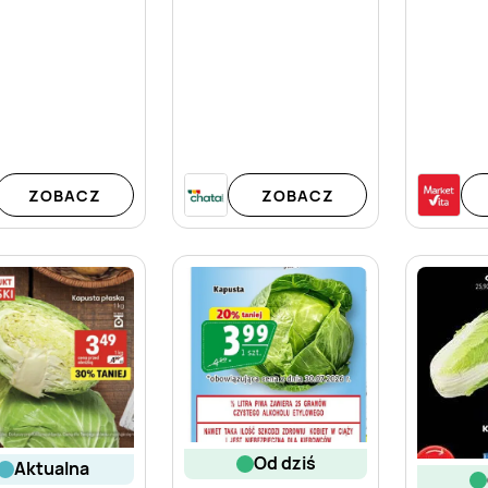
ZOBACZ
ZOBACZ
od dziś
aktualna