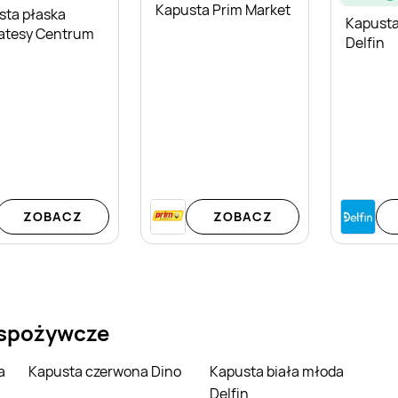
Kapusta Prim Market
sta płaska
Kapusta
katesy Centrum
Delfin
ZOBACZ
ZOBACZ
 spożywcze
Kapusta czerwona Dino
Kapusta biała młoda
Delfin