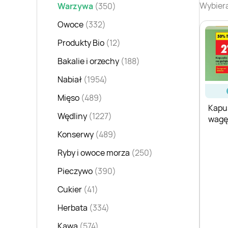
Wybiera
Warzywa
(350)
Owoce
(332)
Produkty Bio
(12)
Bakalie i orzechy
(188)
Nabiał
(1954)
Mięso
(489)
Kapus
Wędliny
(1227)
wagę
Konserwy
(489)
Ryby i owoce morza
(250)
Pieczywo
(390)
Cukier
(41)
Herbata
(334)
Kawa
(574)