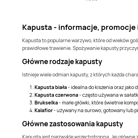
Kapusta - informacje, promocje
Kapusta to popularne warzywo, które od wieków gości na stołach wielu narodów. Jest bogata w witaminy, przede wszystkim witaminę C, a także błonnik, który wspiera
prawidłowe trawienie. Spożywanie kapusty przycz
Główne rodzaje kapusty
Istnieje wiele odmian kapusty, z których każda cha
Kapusta biała
- idealna do kiszenia oraz jako
Kapusta czerwona
- często używana w sałatk
Brukselka
- małe główki, które świetnie komp
Kalafior
- używany na surowo, gotowany lub p
Główne zastosowania kapusty
Kapusta jest niezwykle wszechstronna. Jej główne 