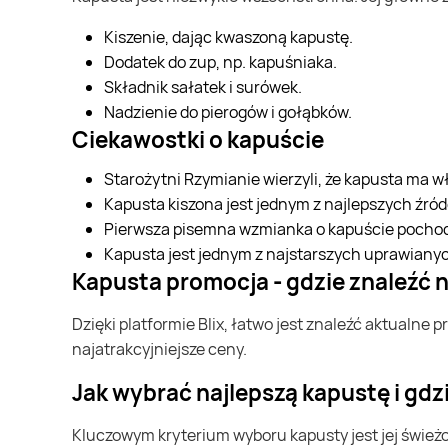
Kiszenie, dając kwaszoną kapustę.
Dodatek do zup, np. kapuśniaka.
Składnik sałatek i surówek.
Nadzienie do pierogów i gołąbków.
Ciekawostki o kapuście
Starożytni Rzymianie wierzyli, że kapusta ma w
Kapusta kiszona jest jednym z najlepszych źród
Pierwsza pisemna wzmianka o kapuście pochodzi
Kapusta jest jednym z najstarszych uprawiany
Kapusta promocja - gdzie znaleźć 
Dzięki platformie Blix, łatwo jest znaleźć aktualne promocje na kapustę. Użytkownicy mogą przeglądać gazetki promocyjne różnych sklepów, by znaleźć
najatrakcyjniejsze ceny.
Jak wybrać najlepszą kapustę i gdz
Kluczowym kryterium wyboru kapusty jest jej świeżość. Najlepiej szukać główek o jędrnych liściach, bez oznak zwiędnięcia. Aby dowiedzieć się, gdzie można znaleźć