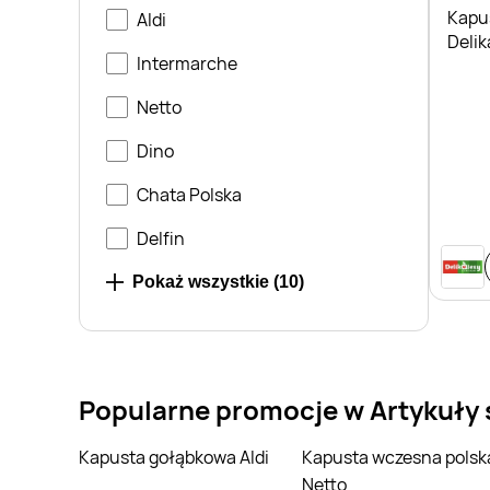
Kapu
Aldi
Deli
Intermarche
Netto
Dino
Chata Polska
Delfin
Delikatesy Centrum
Pokaż wszystkie (
10
)
Marketvita
Prim Market
Popularne promocje w Artykuły
Kapusta gołąbkowa Aldi
Kapusta wczesna polska
Netto