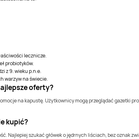
łaściwości lecznicze.
eł probiotyków.
 z 9. wieku p.n.e.
ch warzyw na świecie.
najlepsze oferty?
ie kupić?