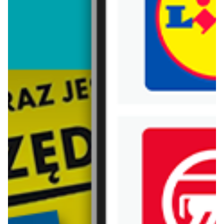
Trafiłeś na nieaktualną gazetkę
Zobacz aktualne gazetki Blix!
od dziś
ostatnie 24h
home&you
Jysk
Druga rzecz -90%
Malbork: Wielkie Otwarcie JYSK! Już 30.07.2026!