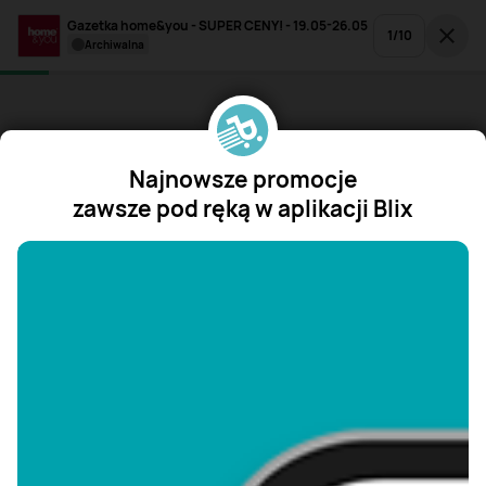
Gazetka home&you - SUPER CENY! - 19.05-26.05
1
/
10
archiwalna
Najnowsze promocje
zawsze pod ręką w aplikacji Blix
"/>