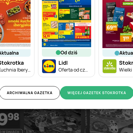
od dziś
aktualna
aktu
Stokrotka
Lidl
Stok
Kuchnia Iberyjska
Oferta od czwartku
ARCHIWALNA GAZETKA
WIĘCEJ GAZETEK STOKROTKA