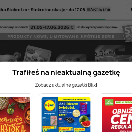
tka Stokrotka - Stokrotne okazje - do 17.06
archiwalna
Trafiłeś na nieaktualną gazetkę
Zobacz aktualne gazetki Blix!