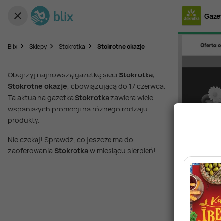
Gaze
Blix
Sklepy
Stokrotka
Stokrotne okazje
Obejrzyj najnowszą gazetkę sieci
Stokrotka,
Stokrotne okazje
, obowiązującą do 17 czerwca.
Ta aktualna gazetka
Stokrotka
zawiera wiele
wspaniałych promocji na różnego rodzaju
produkty.
Nie czekaj! Sprawdź, co jeszcze ma do
zaoferowania
Stokrotka
w miesiącu sierpień!