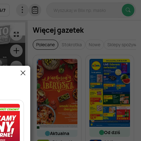
5
/
7
Więcej gazetek
Polecane
Stokrotka
Nowe
Sklepy spożywc
od dziś
aktualna