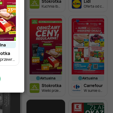
Stokrotka
Lidl
Kuchnia Iberyjska
Oferta od czwartku
alna
rotka
Wielki przewrót cenowy!
aktualna
aktualna
Stokrotka
Carrefour
Wielki przewrót cenowy!
W sumie od czwartku weekend okazji