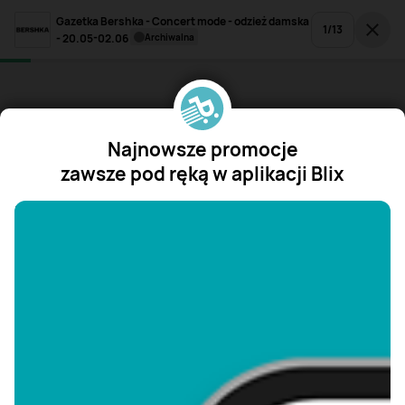
Gazetka Bershka - Concert mode - odzież damska
1
/
13
- 20.05-02.06
archiwalna
Najnowsze promocje
zawsze pod ręką w aplikacji Blix
"/>