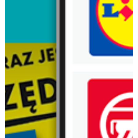
Trafiłeś na nieaktualną gazetkę
Zobacz aktualne gazetki Blix!
aktualna
aktualna
Bershka
Bershka
BLUZY męskie od 99,90 PLN
TOPY damskie od 49,90 PLN