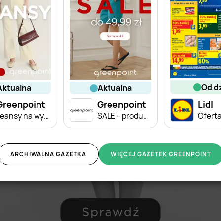
od d
aktualna
aktualna
Greenpoint
Greenpoint
Lidl
Jeansy na wyprzedaży
SALE - produkty za 49,99 zł
ARCHIWALNA GAZETKA
WIĘCEJ GAZETEK GREENPOINT