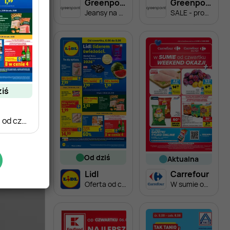
Greenpoint
Greenpoint
Jeansy na wyprzedaży
SALE - produkty za 49,99 zł
ziś
Oferta od czwartku
od dziś
aktualna
Lidl
Carrefour
Oferta od czwartku
W sumie od czwartku weekend okazji