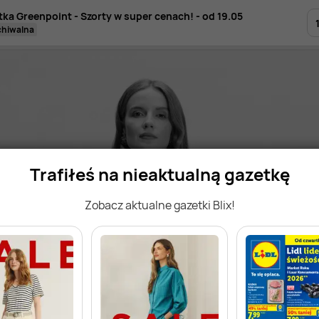
tka Greenpoint - Szorty w super cenach! - od 19.05
rchiwalna
Trafiłeś na nieaktualną gazetkę
Zobacz aktualne gazetki Blix!