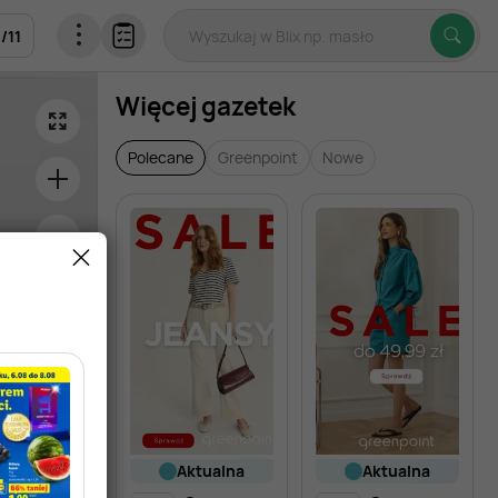
1
/
11
Więcej gazetek
Polecane
Greenpoint
Nowe
aktualna
aktualna