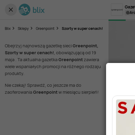
Gaze
a
Blix
Sklepy
Greenpoint
Szorty w super cenach!
Obejrzyj najnowszą gazetkę sieci
Greenpoint,
Szorty w super cenach!
, obowiązującą od 19
maja . Ta aktualna gazetka
Greenpoint
zawiera
wiele wspaniałych promocji na różnego rodzaju
produkty.
Nie czekaj! Sprawdź, co jeszcze ma do
zaoferowania
Greenpoint
w miesiącu sierpień!