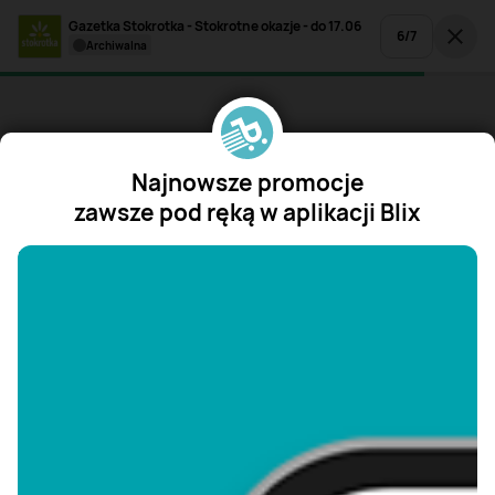
Gazetka Stokrotka - Stokrotne okazje - do 17.06
6
/
7
archiwalna
Najnowsze promocje
zawsze pod ręką w aplikacji Blix
"/>