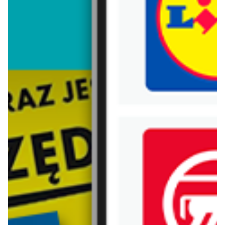
Trafiłeś na nieaktualną gazetkę
Zobacz aktualne gazetki Blix!
już za 1 dzień
aktualna
Carrefour
Lidl
Gazetka Carrefour od poniedziałku
Oferta od poniedziałku