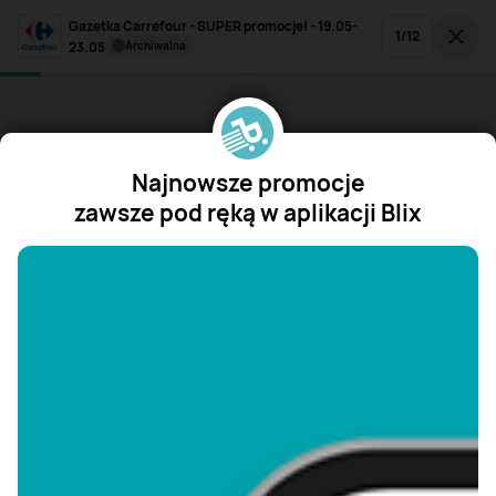
Gazetka Carrefour - SUPER promocje! - 19.05-
1
/
12
23.05
archiwalna
Najnowsze promocje
zawsze pod ręką w aplikacji Blix
"/>