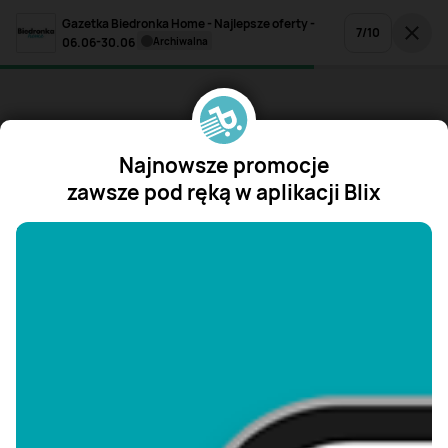
Gazetka Biedronka Home - Najlepsze oferty -
7
/
10
06.06-30.06
archiwalna
Najnowsze promocje
zawsze pod ręką w aplikacji Blix
"/>