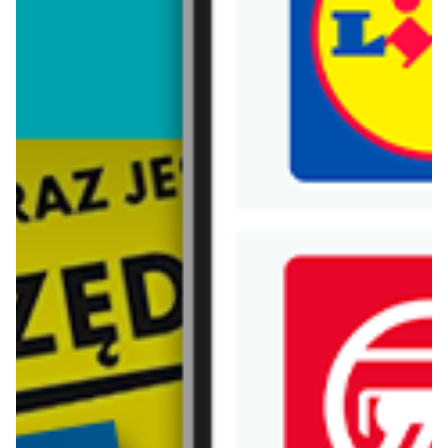
Trafiłeś na nieaktualną gazetkę
Zobacz aktualne gazetki Blix!
od dziś
aktualna
Biedronka Home
Biedronka Home
Najlepsze oferty
Najlepsze oferty