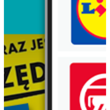
Trafiłeś na nieaktualną gazetkę
Zobacz aktualne gazetki Blix!
od dziś
aktualna
Biedronka
Lidl
Zakupowe Inspiracje - produkty do domu i dodatki modowe
Oferta od czwartku