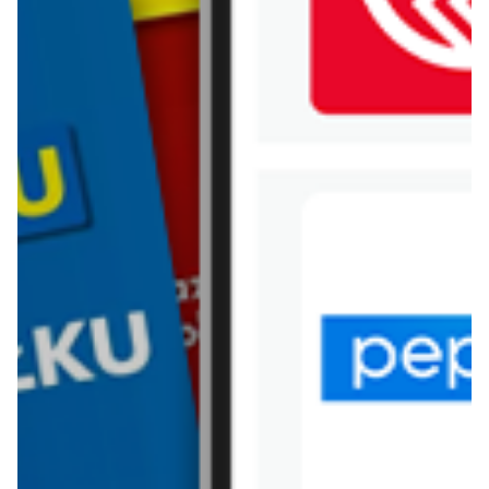
WIĘCEJ GAZETEK
BIEDRONKA
ARCHIWALNA GAZETKA