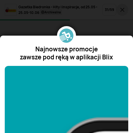
Gazetka Biedronka - Hity i inspiracje, od 25.05 -
31
/
59
25.05-10.06
archiwalna
Najnowsze promocje
zawsze pod ręką w aplikacji Blix
"/>