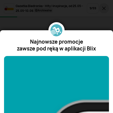
Gazetka Biedronka - Hity i inspiracje, od 25.05 -
9
/
59
25.05-10.06
archiwalna
Najnowsze promocje
zawsze pod ręką w aplikacji Blix
"/>