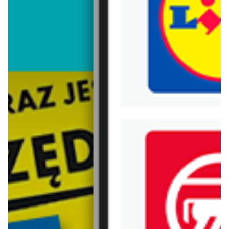
Trafiłeś na nieaktualną gazetkę
Zobacz aktualne gazetki Blix!
aktualna
aktualna
Biedronka
Lidl
Nowości w Biedronce!
Oferta od czwartku