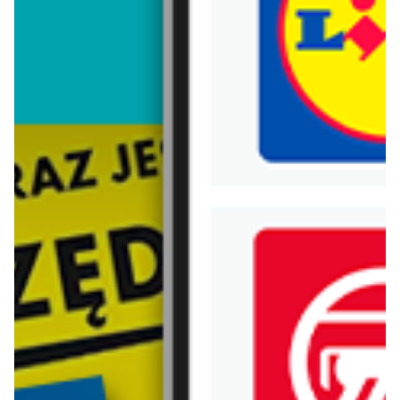
Trafiłeś na nieaktualną gazetkę
Zobacz aktualne gazetki Blix!
od dziś
od dziś
Born2be
C&A
Wietrzenie magazynów!
Sukienki koszulowe