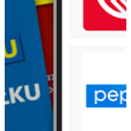
WIĘCEJ GAZETEK BORN2BE
ARCHIWALNA GAZETKA