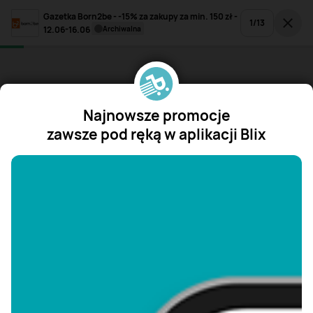
Gazetka Born2be - -15% za zakupy za min. 150 zł -
1
/
13
12.06-16.06
archiwalna
Najnowsze promocje
zawsze pod ręką w aplikacji Blix
"/>