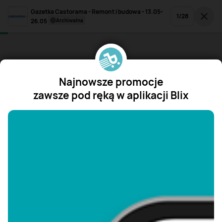
Gazetka Castorama - Remont i budowa - 13.05-
1
/
28
26.05
archiwalna
Najnowsze promocje
zawsze pod ręką w aplikacji Blix
"/>