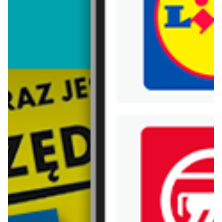
Trafiłeś na nieaktualną gazetkę
Zobacz aktualne gazetki Blix!
aktualna
od dziś
Castorama
PSB Mrówka
Najlepsze oferty
Gazetka 06.08-14.08