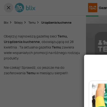
Gaze
Blix
Sklepy
Temu
Urządzenia kuchenne
Obejrzyj najnowszą gazetkę sieci
Temu,
Urządzenia kuchenne
, obowiązującą od 28
kwietnia . Ta aktualna gazetka
Temu
zawiera
wiele wspaniałych promocji na różnego rodzaju
produkty.
Nie czekaj! Sprawdź, co jeszcze ma do
zaoferowania
Temu
w miesiącu sierpień!