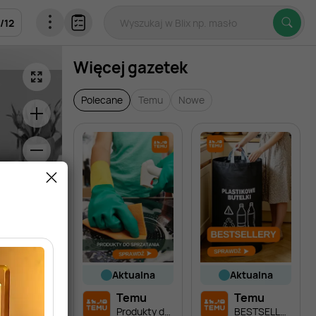
/
12
Więcej gazetek
Polecane
Temu
Nowe
aktualna
aktualna
Temu
Temu
Produkty do sprzątania
BESTSELLERY miesiąca