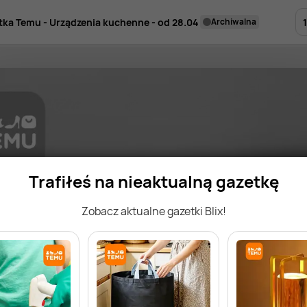
1
tka Temu - Urządzenia kuchenne - od 28.04
archiwalna
Trafiłeś na nieaktualną gazetkę
Zobacz aktualne gazetki Blix!