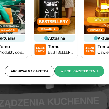
aktualna
aktualna
aktu
Temu
Temu
Tem
Produkty do sprzątania
BESTSELLERY miesiąca
ARCHIWALNA GAZETKA
WIĘCEJ GAZETEK TEMU