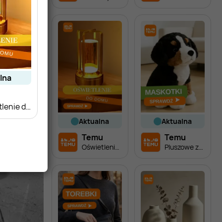
alna
u
Oświetlenie do domu
aktualna
aktualna
Temu
Temu
Oświetlenie do domu
Pluszowe zabawki