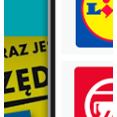
Trafiłeś na nieaktualną gazetkę
Zobacz aktualne gazetki Blix!
Zawartość dla osób
pełnoletnich
ODBLOKUJ
od dziś
od dziś
Aldi
Lidl
Najlepsze oferty na sobotę w Aldi!
Soplica - odkryj smaki lata w Lidlu