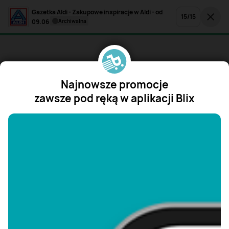
Gazetka Aldi - Zakupowe inspiracje w Aldi - od
15
/
15
09.06
archiwalna
Najnowsze promocje
zawsze pod ręką w aplikacji Blix
"/>