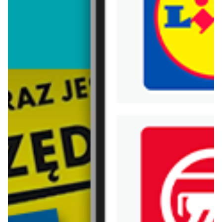
Trafiłeś na nieaktualną gazetkę
Zobacz aktualne gazetki Blix!
od dziś
aktualna
Lidl
Carrefour
Oferta od czwartku
W sumie od czwartku weekend okazji