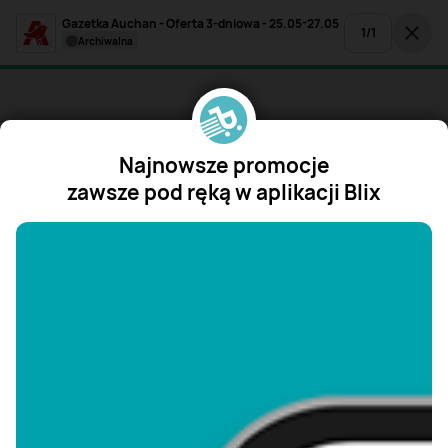
Gazetka Auchan - Oferta 3-dniowa - 25.05-27.05
1
/
1
archiwalna
Najnowsze promocje
zawsze pod ręką w aplikacji Blix
"/>