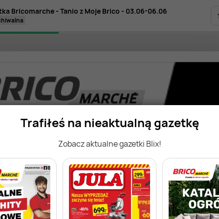
tka Bricomarche - Tanio z Moje Brico - 03.06-06.06
rchiwalna
Trafiłeś na nieaktualną gazetkę
Zobacz aktualne gazetki Blix!