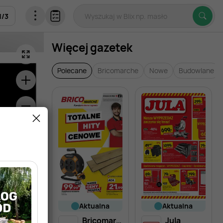
1
/
3
Więcej gazetek
Polecane
Bricomarche
Nowe
Budowlane
aktualna
aktualna
Bricomarche
Jula