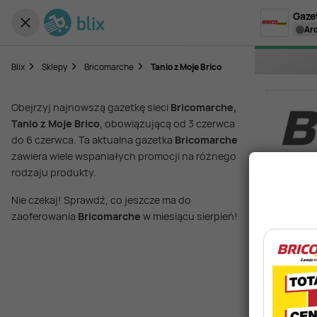
Gaze
a
Blix
Sklepy
Bricomarche
Tanio z Moje Brico
Obejrzyj najnowszą gazetkę sieci
Bricomarche,
Tanio z Moje Brico
, obowiązującą od 3 czerwca
do 6 czerwca. Ta aktualna gazetka
Bricomarche
zawiera wiele wspaniałych promocji na różnego
rodzaju produkty.
Nie czekaj! Sprawdź, co jeszcze ma do
zaoferowania
Bricomarche
w miesiącu sierpień!