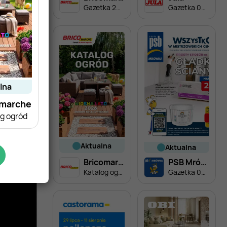
Gazetka 29.07-08.08
Gazetka 06.08-02.09
alna
omarche
g ogród
aktualna
aktualna
Bricomarche
PSB Mrówka
Katalog ogród
Gazetka 06.08-14.08