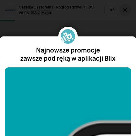
Gazetka Castorama - Podłogi i drzwi - 13.05-
1
/
9
26.05
archiwalna
Najnowsze promocje
zawsze pod ręką w aplikacji Blix
"/>