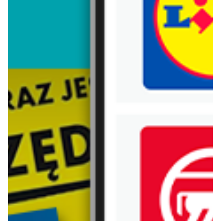
Trafiłeś na nieaktualną gazetkę
Zobacz aktualne gazetki Blix!
aktualna
aktualna
Castorama
Jula
Najlepsze oferty
Gazetka 06.08-02.09